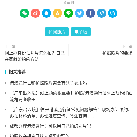
分享到









护照照片
电子版
上一篇
下一篇
网上办身份证照片怎么拍？自己
护照照片的要求
在家就能拍的方法
相关推荐
港澳通行证和护照照片需要有领子衣服吗
【广东出入境】线上预约很重要！护照/港澳通行证网上预约详细
流程请查收→
【广东出入境】往来港澳通行证常见问题解答：现场办证预约、
办证材料清单、办理进度查询、签注查询……
成都办理港澳通行证可以用自己拍的照片吗
护照数字相片回执去哪里办理的