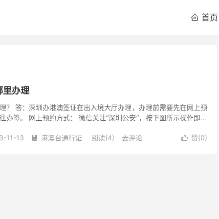
首页

哪里办理
理？ 答：深圳办港澳签证在出入境大厅办理，办理前需要先在网上预
往办签。 网上预约方式： 微信关注“深圳公安”，按下图所示操作即可
（未满16周岁可用户口薄代替）、照片数码回...
3-11-13
港澳台通行证
阅读(4)
去评论
赞(
0
)

