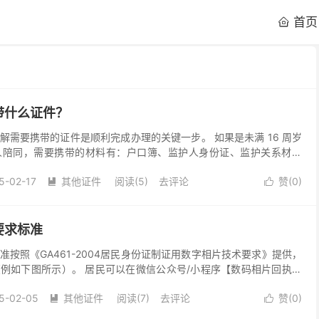
首页

带什么证件？
解需要携带的证件是顺利完成办理的关键一步。 如果是未满 16 周岁
人陪同，需要携带的材料有：户口簿、监护人身份证、监护关系材料
女等亲子关系的无需提供此项材料）、儿童身份证相片回...
5-02-17
其他证件
阅读(5)
去评论
赞(
0
)


要求标准
按照《GA461-2004居民身份证制证用数字相片技术要求》提供，
例如下图所示）。 居民可以在微信公众号/小程序【数码相片回执】
系统指引拍摄办理获取上图所示身份证相片回执...
5-02-05
其他证件
阅读(7)
去评论
赞(
0
)

