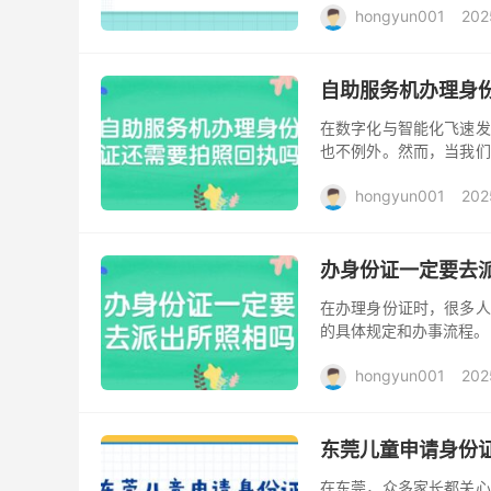
hongyun001
202
自助服务机办理身
在数字化与智能化飞速发
也不例外。然而，当我们
否还需要拍照回执？答案
hongyun001
202
办身份证一定要去
在办理身份证时，很多人
的具体规定和办事流程。
确保照片符合统一的标准和
hongyun001
202
东莞儿童申请身份
在东莞，众多家长都关心