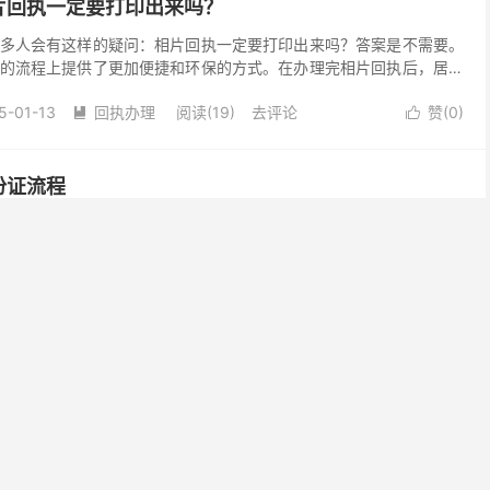
片回执一定要打印出来吗？
多人会有这样的疑问：相片回执一定要打印出来吗？答案是不需要。
的流程上提供了更加便捷和环保的方式。在办理完相片回执后，居民
“一码通办” 功能，实现在线核验照片。 这一创新举...
5-01-13
回执办理
阅读(19)
去评论
赞(
0
)


份证流程
份证已成为越来越常见的需求。为了让家长和孩子们能够清晰了解办
介绍。 办理佛山未成年人身份证的第一步，是准备好办理材料：①
执；③监护人身份证；④监护关系证明 其中身份证相片回执...
5-01-11
其他证件
阅读(21)
去评论
赞(
0
)


照片派出所可以用吗？
条件下是可以在派出所办理身份证时使用： （1）所在地区支持身份
集 （2）照相馆正规、有资质，并在拍摄照片后，上传至与公安部门
证照片回执 身份证相片回执示例：办理身份证时，将...
5-01-10
常见问题
阅读(47)
去评论
赞(
0
)

