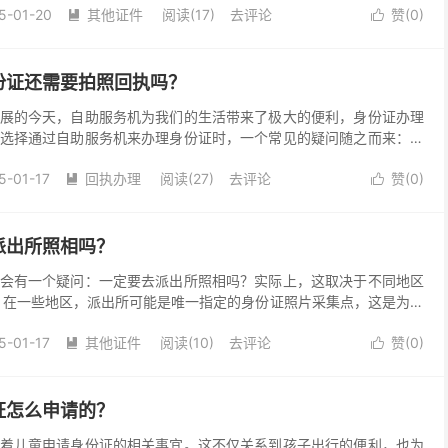
5-01-20
其他证件
阅读(17)
去评论
赞(
0
)


份证还需要拍照回执吗？
展的今天，自助服务机为我们的生活带来了极大的便利，身份证办理
选择通过自助服务机来办理身份证时，一个常见的疑问随之而来：是
是肯定的。 在自助机办理身份证时，有一个步骤就是需要将...
5-01-17
回执办理
阅读(27)
去评论
赞(
0
)


派出所照相吗？
会有一个疑问：一定要去派出所照相吗？实际上，这取决于不同地区
 在一些地区，派出所可能是唯一指定的身份证照片采集点，这是为了
规范，以保障身份证的准确性和权威性。 然而，为了提...
5-01-17
其他证件
阅读(10)
去评论
赞(
0
)


证怎么申请的？
着儿童申请身份证的相关事宜。这不仅关系到孩子出行的便利，也为