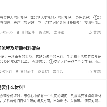
有监护人陪同办理，或监护人委托他人陪同办理。 办理流程： ①监
在微信小程序【粤居码】中，选择“居民身份证补换领”，按照智能导
备办理材料：监护人身份证（或被委托人身份证）；监护...
5-02-05
其他证件
阅读(6)
去评论
赞(
0
)


证流程及所需材料清单
份证是一项重要的事项，它能为孩子的出行、学习和生活带来诸多便
程及所需材料清单。 办理流程：①监护人代未成年子女在微信小程
准备办理材料；③监护人陪同小孩前往办理身份证。 所需材料...
5-01-21
其他证件
阅读(7)
去评论
赞(
0
)


需要什么材料？
办理身份证时，想必心中都有一个共同的疑问：到底需要准备哪些材
，关系着他们日常生活的诸多方面，比如出行、入学等。 但面对繁琐
不少家长感到迷茫和困惑。为了让您能够清晰明了地知晓顺...