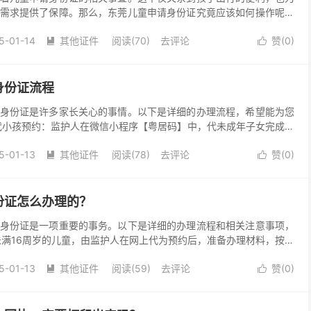
需求提供了保障。那么，东莞儿童申请身份证究竟应该如何操作呢？
析东莞儿童申请身份证的流程与要点，为孩子的未来开启便...
5-01-14
其他证件
阅读(70)
去评论
赞(
0
)


身份证流程
身份证是许多家长关心的事情。以下是详细的办理流程，希望能为您
代小孩预约：监护人在微信小程序【粤居码】中，代未成年子女完成预
户口簿、儿童身份证相片回执、监护人身份证、监护关系...
5-01-13
其他证件
阅读(78)
去评论
赞(
0
)


份证怎么办理的？
身份证是一项重要的事务。以下是详细的办理流程和相关注意事项，
未满16周岁的儿童，由监护人在网上代为预约后，准备办理材料，按照
公安派出所（办证中心），给小孩申请领取居民身份证。...
5-01-13
其他证件
阅读(59)
去评论
赞(
0
)

