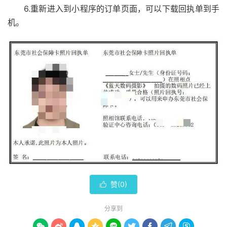
6.重新进入到小程序的订单页面，可以下载回执单到手
机。
赞(
0
)

分享到








