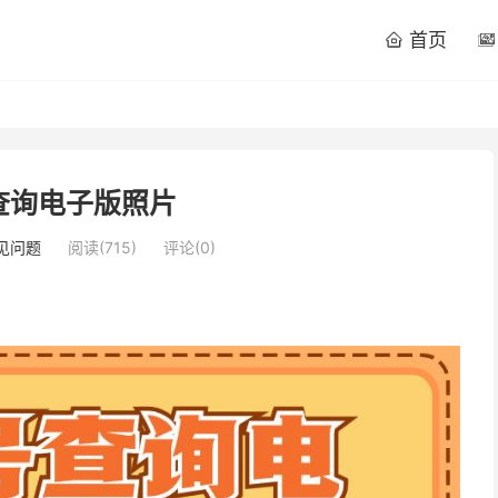
首页


查询电子版照片
见问题
阅读(
715
)
评论(0)