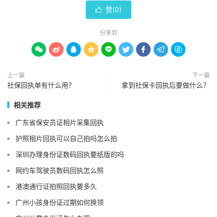
赞(
0
)

分享到









上一篇
下一篇
社保回执单有什么用？
拿到社保卡回执后要做什么？
相关推荐
广东省保安员证相片采集回执
护照相片回执可以自己拍吗怎么拍
深圳办理身份证数码回执要纸版的吗
网约车驾驶员数码回执怎么照
港澳通行证拍照回执要多久
广州小孩身份证过期如何换领