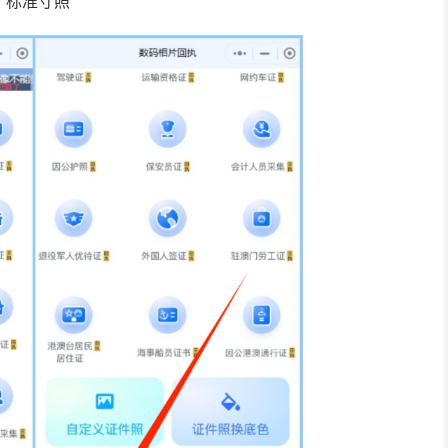
"标准寸照"