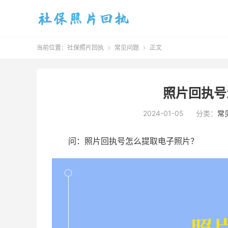
当前位置：
社保照片回执
常见问题
正文


照片回执号
2024-01-05
分类：
常
问：照片回执号怎么提取电子照片？