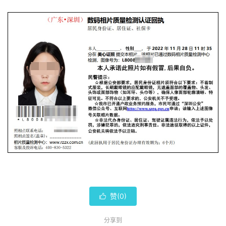
赞(
0
)

分享到