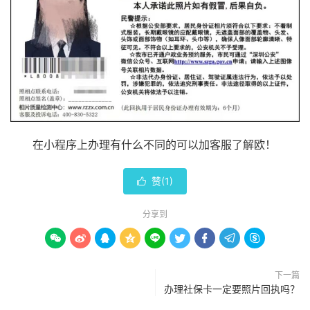
在小程序上办理有什么不同的可以加客服了解欧！
赞(
1
)

分享到









下一篇
办理社保卡一定要照片回执吗？