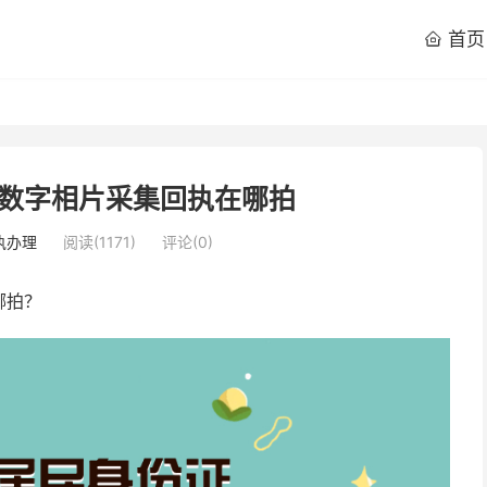
首页

数字相片采集回执在哪拍
执办理
阅读(
1171
)
评论(0)
哪拍？