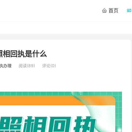
首页


照相回执是什么
执办理
阅读(
89
)
评论(0)