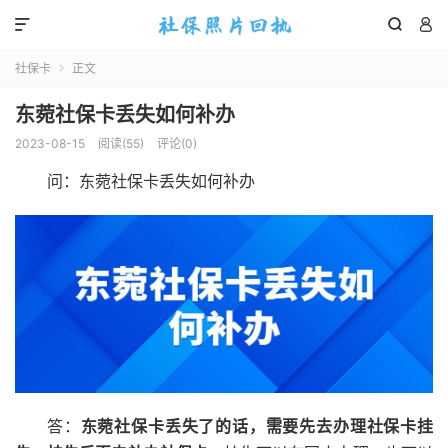



社保卡
正文

东菀社保卡丢失如何补办
2023-08-15
阅读(
55
)
评论(0)
问：东菀社保卡丢失如何补办
答：
东菀社保卡丢失了的话，需要先去办理社保卡挂