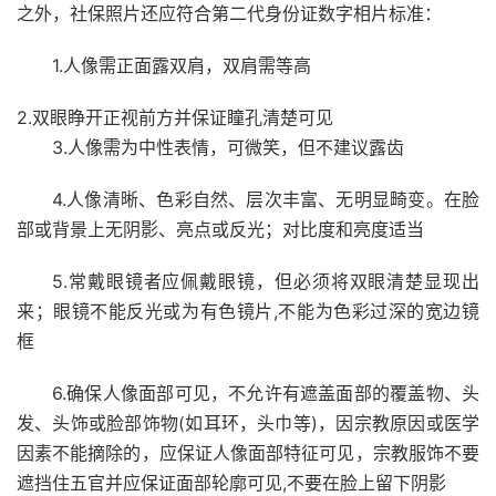
之外，社保照片还应符合第二代身份证数字相片标准：
1.人像需正面露双肩，双肩需等高
2.双眼睁开正视前方并保证瞳孔清楚可见
3.人像需为中性表情，可微笑，但不建议露齿
4.人像清晰、色彩自然、层次丰富、无明显畸变。在脸
部或背景上无阴影、亮点或反光；对比度和亮度适当
5.常戴眼镜者应佩戴眼镜，但必须将双眼清楚显现出
来；眼镜不能反光或为有色镜片,不能为色彩过深的宽边镜
框
6.确保人像面部可见，不允许有遮盖面部的覆盖物、头
发、头饰或脸部饰物(如耳环，头巾等)，因宗教原因或医学
因素不能摘除的，应保证人像面部特征可见，宗教服饰不要
遮挡住五官并应保证面部轮廓可见,不要在脸上留下阴影