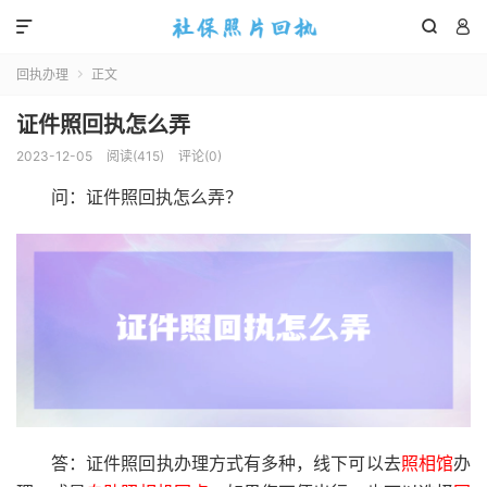



回执办理
正文

证件照回执怎么弄
2023-12-05
阅读(
415
)
评论(0)
问：证件照回执怎么弄？
答：证件照回执办理方式有多种，线下可以去
照相馆
办