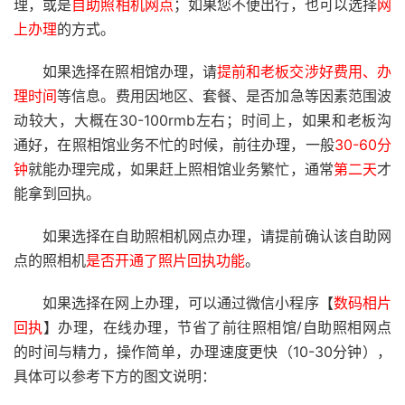
理，或是
自助照相机网点
；如果您不便出行，也可以选择
网
上办理
的方式。
如果选择在照相馆办理，请
提前和老板交涉好费用、办
理时间
等信息。费用因地区、套餐、是否加急等因素范围波
动较大，大概在30-100rmb左右；时间上，如果和老板沟
通好，在照相馆业务不忙的时候，前往办理，一般
30-60分
钟
就能办理完成，如果赶上照相馆业务繁忙，通常
第二天
才
能拿到回执。
如果选择在自助照相机网点办理，请提前确认该自助网
点的照相机
是否开通了照片回执功能
。
如果选择在网上办理，可以通过微信小程序【
数码相片
回执
】办理，在线办理，节省了前往照相馆/自助照相网点
的时间与精力，操作简单，办理速度更快（10-30分钟），
具体可以参考下方的图文说明：