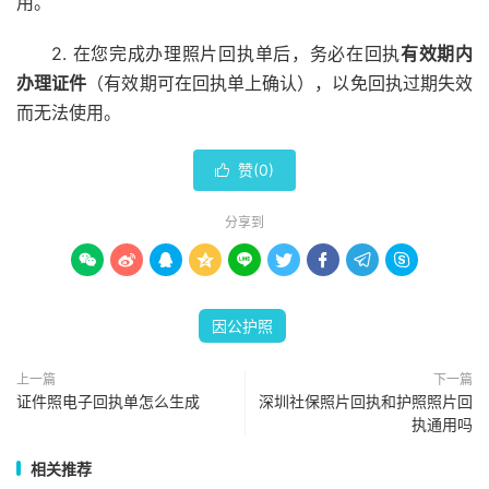
用。
2. 在您完成办理照片回执单后，务必在回执
有效期内
办理证件
（有效期可在回执单上确认），以免回执过期失效
而无法使用。
赞(
0
)

分享到









因公护照
上一篇
下一篇
证件照电子回执单怎么生成
深圳社保照片回执和护照照片回
执通用吗
相关推荐