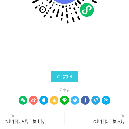
赞(
0
)

分享到









上一篇
下一篇
深圳社保照片回执上传
深圳社保回执照片