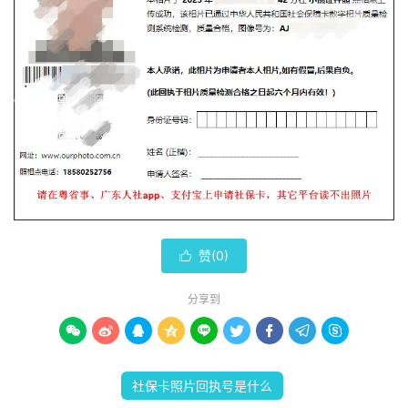
赞(
0
)

分享到









社保卡照片回执号是什么